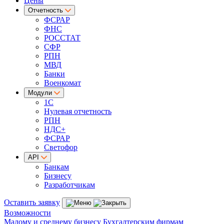
Цены
Отчетность
ФСРАР
ФНС
РОССТАТ
СФР
РПН
МВД
Банки
Военкомат
Модули
1С
Нулевая отчетность
РПН
НДС+
ФСРАР
Светофор
API
Банкам
Бизнесу
Разработчикам
Оставить заявку
Возможности
Малому и среднему бизнесу
Бухгалтерским фирмам