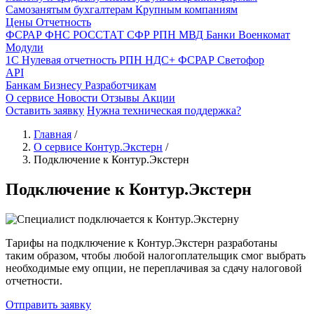
Самозанятым бухгалтерам
Крупным компаниям
Цены
Отчетность
ФСРАР
ФНС
РОССТАТ
СФР
РПН
МВД
Банки
Военкомат
Модули
1С
Нулевая отчетность
РПН
НДС+
ФСРАР
Светофор
API
Банкам
Бизнесу
Разработчикам
О сервисе
Новости
Отзывы
Акции
Оставить заявку
Нужна техническая поддержка?
Главная
/
О сервисе Контур.Экстерн
/
Подключение к Контур.Экстерн
Подключение к Контур.Экстерн
Тарифы на подключение к Контур.Экстерн разработаны
таким образом, чтобы любой налогоплательщик смог выбрать
необходимые ему опции, не переплачивая за сдачу налоговой
отчетности.
Отправить заявку