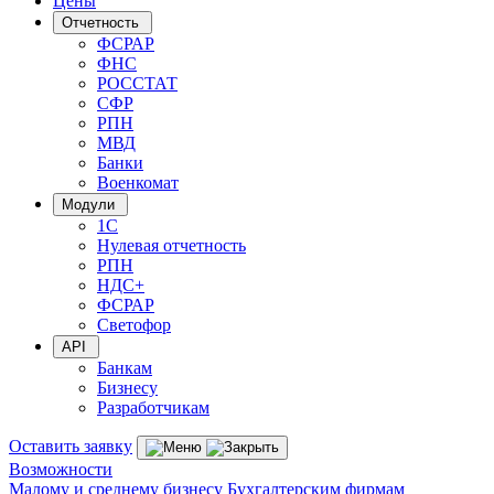
Цены
Отчетность
ФСРАР
ФНС
РОССТАТ
СФР
РПН
МВД
Банки
Военкомат
Модули
1С
Нулевая отчетность
РПН
НДС+
ФСРАР
Светофор
API
Банкам
Бизнесу
Разработчикам
Оставить заявку
Возможности
Малому и среднему бизнесу
Бухгалтерским фирмам