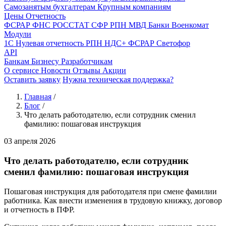
Самозанятым бухгалтерам
Крупным компаниям
Цены
Отчетность
ФСРАР
ФНС
РОССТАТ
СФР
РПН
МВД
Банки
Военкомат
Модули
1С
Нулевая отчетность
РПН
НДС+
ФСРАР
Светофор
API
Банкам
Бизнесу
Разработчикам
О сервисе
Новости
Отзывы
Акции
Оставить заявку
Нужна техническая поддержка?
Главная
/
Блог
/
Что делать работодателю, если сотрудник сменил
фамилию: пошаговая инструкция
03 апреля 2026
Что делать работодателю, если сотрудник
сменил фамилию: пошаговая инструкция
Пошаговая инструкция для работодателя при смене фамилии
работника. Как внести изменения в трудовую книжку, договор
и отчетность в ПФР.