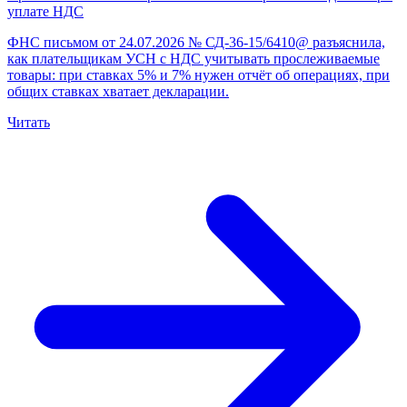
уплате НДС
ФНС письмом от 24.07.2026 № СД-36-15/6410@ разъяснила,
как плательщикам УСН с НДС учитывать прослеживаемые
товары: при ставках 5% и 7% нужен отчёт об операциях, при
общих ставках хватает декларации.
Читать