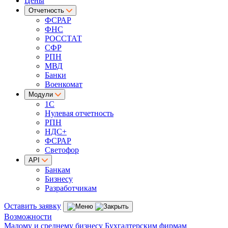
Цены
Отчетность
ФСРАР
ФНС
РОССТАТ
СФР
РПН
МВД
Банки
Военкомат
Модули
1С
Нулевая отчетность
РПН
НДС+
ФСРАР
Светофор
API
Банкам
Бизнесу
Разработчикам
Оставить заявку
Возможности
Малому и среднему бизнесу
Бухгалтерским фирмам