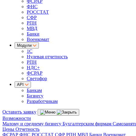
ФСРАР
ФНС
РОССТАТ
СФР
РПН
МВД
Банки
Военкомат
Модули
1С
Нулевая отчетность
РПН
НДС+
ФСРАР
Светофор
API
Банкам
Бизнесу
Разработчикам
Оставить заявку
Возможности
Малому и среднему бизнесу
Бухгалтерским фирмам
Самозанят
Цены
Отчетность
ФСРАР
ФНС
РОССТАТ
СФР
РПН
МВД
Банки
Военкомат