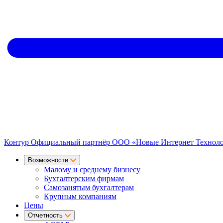
Контур
Официальный партнёр
ООО «Новые Интернет Технол
Возможности
Малому и среднему бизнесу
Бухгалтерским фирмам
Самозанятым бухгалтерам
Крупным компаниям
Цены
Отчетность