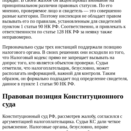
порядке. В своей жалобе он акцентировал внимание на
принципиальном различии правовых статусов. По его
мнению, проверяемое лицо и свидетель — это совершенно
разные категории. Поэтому инспекция не обладает правом
вызывать его по правилам, установленным для свидетелей
пунктом 1 статьи 90 НК РФ. Соответственно, и привлекать к
ответственности по статье 128 НК РФ за неявку также
неправомерно.
Первоначально суды трех инстанций поддержали позицию
налогового органа. В своих решениях они исходили из того,
что Налоговый кодекс прямо не запрещает вызывать на
допрос того, кто является объектом проверки. Судьи
отметили, что налогоплательщик, безусловно, может
располагать информацией, важной для контроля. Таким
образом, он формально подпадает под определение свидетеля,
данное в пункте 1 статьи 90 НК РФ.
Правовая позиция Конституционного
суда
Конституционный суд РФ, рассмотрев жалобу, согласился с
аргументацией налогоплательщика. Судьи КС дали четкое
разъяснение. Налоговые органы, безусловно, вправе