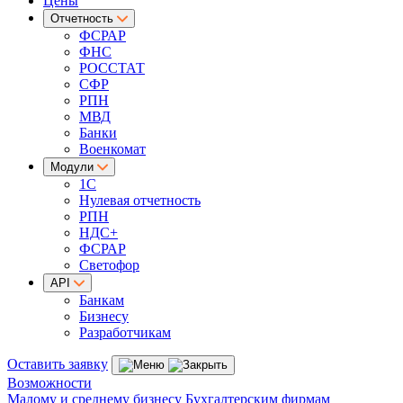
Цены
Отчетность
ФСРАР
ФНС
РОССТАТ
СФР
РПН
МВД
Банки
Военкомат
Модули
1С
Нулевая отчетность
РПН
НДС+
ФСРАР
Светофор
API
Банкам
Бизнесу
Разработчикам
Оставить заявку
Возможности
Малому и среднему бизнесу
Бухгалтерским фирмам