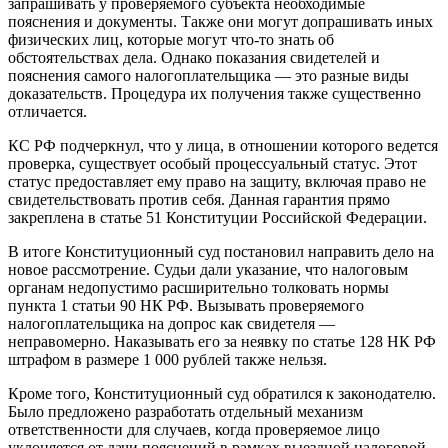
запрашивать у проверяемого субъекта необходимые
пояснения и документы. Также они могут допрашивать иных
физических лиц, которые могут что-то знать об
обстоятельствах дела. Однако показания свидетелей и
пояснения самого налогоплательщика — это разные виды
доказательств. Процедура их получения также существенно
отличается.
КС РФ подчеркнул, что у лица, в отношении которого ведется
проверка, существует особый процессуальный статус. Этот
статус предоставляет ему право на защиту, включая право не
свидетельствовать против себя. Данная гарантия прямо
закреплена в статье 51 Конституции Российской Федерации.
В итоге Конституционный суд постановил направить дело на
новое рассмотрение. Судьи дали указание, что налоговым
органам недопустимо расширительно толковать нормы
пункта 1 статьи 90 НК РФ. Вызывать проверяемого
налогоплательщика на допрос как свидетеля —
неправомерно. Наказывать его за неявку по статье 128 НК РФ
штрафом в размере 1 000 рублей также нельзя.
Кроме того, Конституционный суд обратился к законодателю.
Было предложено разработать отдельный механизм
ответственности для случаев, когда проверяемое лицо
уклоняется от дачи пояснений в рамках выездной налоговой