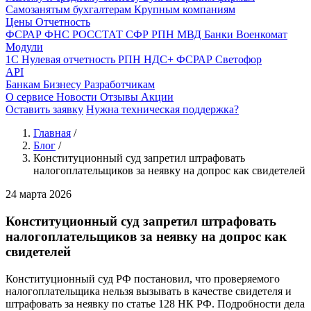
Самозанятым бухгалтерам
Крупным компаниям
Цены
Отчетность
ФСРАР
ФНС
РОССТАТ
СФР
РПН
МВД
Банки
Военкомат
Модули
1С
Нулевая отчетность
РПН
НДС+
ФСРАР
Светофор
API
Банкам
Бизнесу
Разработчикам
О сервисе
Новости
Отзывы
Акции
Оставить заявку
Нужна техническая поддержка?
Главная
/
Блог
/
Конституционный суд запретил штрафовать
налогоплательщиков за неявку на допрос как свидетелей
24 марта 2026
Конституционный суд запретил штрафовать
налогоплательщиков за неявку на допрос как
свидетелей
Конституционный суд РФ постановил, что проверяемого
налогоплательщика нельзя вызывать в качестве свидетеля и
штрафовать за неявку по статье 128 НК РФ. Подробности дела