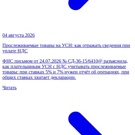
04 августа 2026
Прослеживаемые товары на УСН: как отражать сведения при
уплате НДС
ФНС письмом от 24.07.2026 № СД-36-15/6410@ разъяснила,
как плательщикам УСН с НДС учитывать прослеживаемые
товары: при ставках 5% и 7% нужен отчёт об операциях, при
общих ставках хватает декларации.
Читать