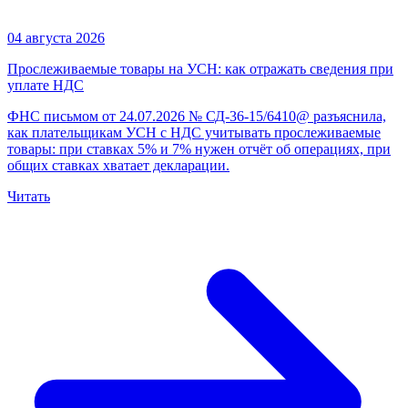
04 августа 2026
Прослеживаемые товары на УСН: как отражать сведения при
уплате НДС
ФНС письмом от 24.07.2026 № СД-36-15/6410@ разъяснила,
как плательщикам УСН с НДС учитывать прослеживаемые
товары: при ставках 5% и 7% нужен отчёт об операциях, при
общих ставках хватает декларации.
Читать