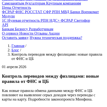
Самозанятым бухгалтерам
Крупным компаниям
Цены
Отчетность
ФСРАР
ФНС
РОССТАТ
СФР
РПН
МВД
Банки
Военкомат
Модули
1С
Нулевая отчетность
РПН
НДС+
ФСРАР
Светофор
API
Банкам
Бизнесу
Разработчикам
О сервисе
Новости
Отзывы
Акции
Оставить заявку
Нужна техническая поддержка?
Главная
/
Блог
/
Контроль переводов между физлицами: новые правила
от ФНС и ЦБ
01 апреля 2026
Контроль переводов между физлицами: новые
правила от ФНС и ЦБ
Как новые правила обмена данными между ФНС и ЦБ
повлияют на выявление серых доходов через переводы с
карты на карту. Подробности законопроекта Минфина.