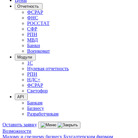
Цены
Отчетность
ФСРАР
ФНС
РОССТАТ
СФР
РПН
МВД
Банки
Военкомат
Модули
1С
Нулевая отчетность
РПН
НДС+
ФСРАР
Светофор
API
Банкам
Бизнесу
Разработчикам
Оставить заявку
Возможности
Малому и среднему бизнесу
Бухгалтерским фирмам