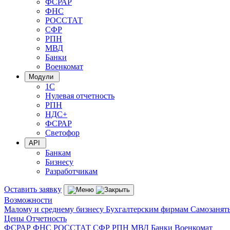
ФСРАР
ФНС
РОССТАТ
СФР
РПН
МВД
Банки
Военкомат
Модули
1С
Нулевая отчетность
РПН
НДС+
ФСРАР
Светофор
API
Банкам
Бизнесу
Разработчикам
Оставить заявку
Возможности
Малому и среднему бизнесу
Бухгалтерским фирмам
Самозанят
Цены
Отчетность
ФСРАР
ФНС
РОССТАТ
СФР
РПН
МВД
Банки
Военкомат