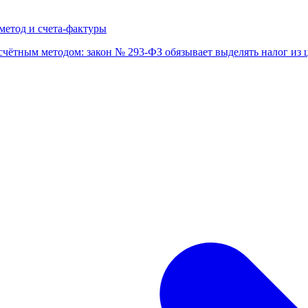
метод и счета-фактуры
чётным методом: закон № 293-ФЗ обязывает выделять налог из ц