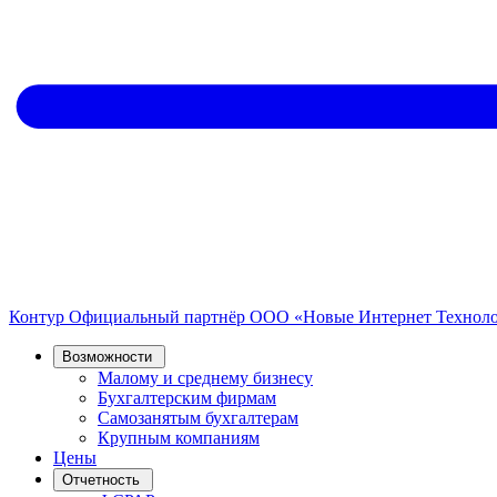
Контур
Официальный партнёр
ООО «Новые Интернет Технол
Возможности
Малому и среднему бизнесу
Бухгалтерским фирмам
Самозанятым бухгалтерам
Крупным компаниям
Цены
Отчетность