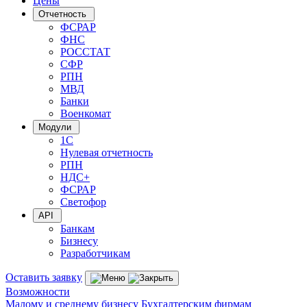
Цены
Отчетность
ФСРАР
ФНС
РОССТАТ
СФР
РПН
МВД
Банки
Военкомат
Модули
1С
Нулевая отчетность
РПН
НДС+
ФСРАР
Светофор
API
Банкам
Бизнесу
Разработчикам
Оставить заявку
Возможности
Малому и среднему бизнесу
Бухгалтерским фирмам