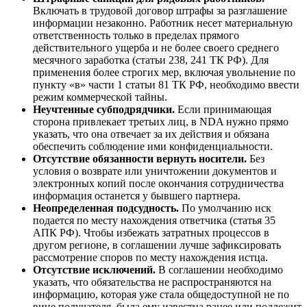
Включать в трудовой договор штрафы за разглашение
информации незаконно. Работник несет материальную
ответственность только в пределах прямого
действительного ущерба и не более своего среднего
месячного заработка (статьи 238, 241 ТК РФ). Для
применения более строгих мер, включая увольнение по
пункту «в» части 1 статьи 81 ТК РФ, необходимо ввести
режим коммерческой тайны.
Неучтенные субподрядчики.
Если принимающая
сторона привлекает третьих лиц, в NDA нужно прямо
указать, что она отвечает за их действия и обязана
обеспечить соблюдение ими конфиденциальности.
Отсутствие обязанности вернуть носители.
Без
условия о возврате или уничтожении документов и
электронных копий после окончания сотрудничества
информация останется у бывшего партнера.
Неопределенная подсудность.
По умолчанию иск
подается по месту нахождения ответчика (статья 35
АПК РФ). Чтобы избежать затратных процессов в
другом регионе, в соглашении лучше зафиксировать
рассмотрение споров по месту нахождения истца.
Отсутствие исключений.
В соглашении необходимо
указать, что обязательства не распространяются на
информацию, которая уже стала общедоступной не по
вине получателя, была ему известна ранее или подлежит