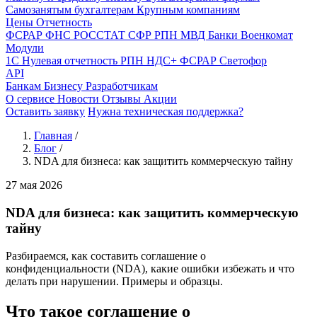
Самозанятым бухгалтерам
Крупным компаниям
Цены
Отчетность
ФСРАР
ФНС
РОССТАТ
СФР
РПН
МВД
Банки
Военкомат
Модули
1С
Нулевая отчетность
РПН
НДС+
ФСРАР
Светофор
API
Банкам
Бизнесу
Разработчикам
О сервисе
Новости
Отзывы
Акции
Оставить заявку
Нужна техническая поддержка?
Главная
/
Блог
/
NDA для бизнеса: как защитить коммерческую тайну
27 мая 2026
NDA для бизнеса: как защитить коммерческую
тайну
Разбираемся, как составить соглашение о
конфиденциальности (NDA), какие ошибки избежать и что
делать при нарушении. Примеры и образцы.
Что такое соглашение о