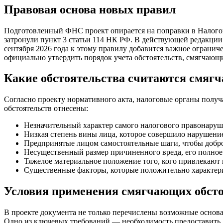
Правовая основа новых правил
Подготовленный ФНС проект опирается на поправки в Налогов
затронули пункт 3 статьи 114 НК РФ. В действующей редакции
сентября 2026 года к этому правилу добавится важное ограниче
официально утвердить порядок учета обстоятельств, смягчающ
Какие обстоятельства считаются смя
Согласно проекту нормативного акта, налоговые органы полу
обстоятельств отнесены:
Незначительный характер самого налогового правонаруш
Низкая степень вины лица, которое совершило нарушени
Предпринятые лицом самостоятельные шаги, чтобы добро
Несущественный размер причиненного вреда, его полное
Тяжелое материальное положение того, кого привлекают 
Существенные факторы, которые положительно характер
Условия применения смягчающих обсто
В проекте документа не только перечислены возможные основа
Одно из ключевых требований — необходимость предоставить 