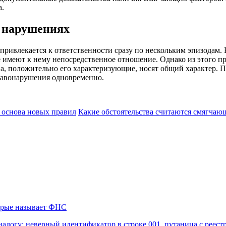
а.
 нарушениях
привлекается к ответственности сразу по нескольким эпизодам. 
е имеют к нему непосредственное отношение. Однако из этого п
а, положительно его характеризующие, носят общий характер. 
равонарушения одновременно.
 основа новых правил
Какие обстоятельства считаются смягча
торые называет ФНС
алогу: неверный идентификатор в строке 001, путаница с реес