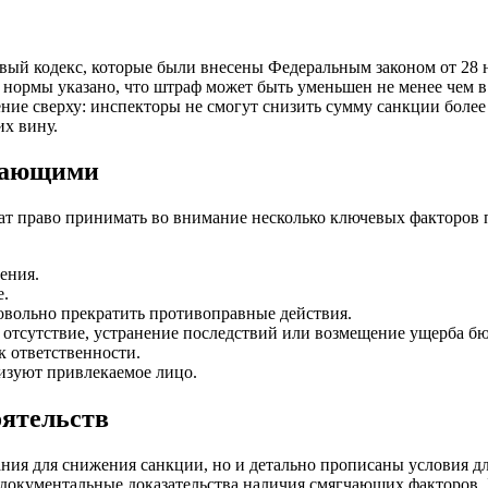
ый кодекс, которые были внесены Федеральным законом от 28 н
 нормы указано, что штраф может быть уменьшен не менее чем в
ние сверху: инспекторы не смогут снизить сумму санкции более 
их вину.
гчающими
чат право принимать во внимание несколько ключевых факторов
ения.
е.
вольно прекратить противоправные действия.
 отсутствие, устранение последствий или возмещение ущерба б
к ответственности.
изуют привлекаемое лицо.
ятельств
ния для снижения санкции, но и детально прописаны условия дл
документальные доказательства наличия смягчающих факторов. 