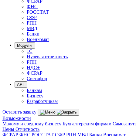
ФСРАР
ФНС
РОССТАТ
СФР
РПН
МВД
Банки
Военкомат
Модули
1С
Нулевая отчетность
РПН
НДС+
ФСРАР
Светофор
API
Банкам
Бизнесу
Разработчикам
Оставить заявку
Возможности
Малому и среднему бизнесу
Бухгалтерским фирмам
Самозанят
Цены
Отчетность
ФСРАР
ФНС
РОССТАТ
СФР
РПН
МВД
Банки
Военкомат