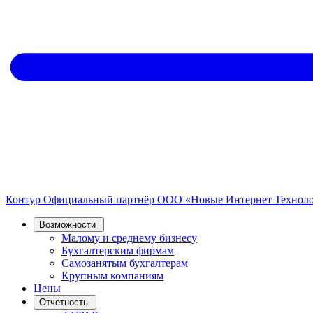
Контур
Официальный партнёр
ООО «Новые Интернет Технол
Возможности
Малому и среднему бизнесу
Бухгалтерским фирмам
Самозанятым бухгалтерам
Крупным компаниям
Цены
Отчетность