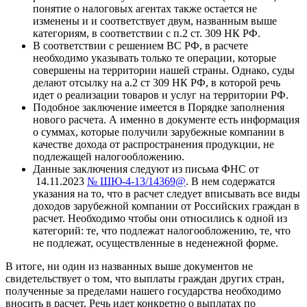
понятие о налоговых агентах также остается не
изменены и и соответствует двум, названным выше
категориям, в соответствии с п.2 ст. 309 НК РФ.
В соответствии с решением ВС РФ, в расчете
необходимо указывать только те операции, которые
совершены на территории нашей страны. Однако, суды
делают отсылку на а.2 ст 309 НК РФ, в которой речь
идет о реализации товаров и услуг на территории РФ.
Подобное заключение имеется в Порядке заполнения
нового расчета. А именно в документе есть информация
о суммах, которые получили зарубежные компании в
качестве дохода от распространения продукции, не
подлежащей налогообложению.
Данные заключения следуют из письма ФНС от
14.11.2023
№ ШЮ-4-13/14369@
. В нем содержатся
указания на то, что в расчет следует вписывать все виды
доходов зарубежной компании от Российских граждан в
расчет. Необходимо чтобы они относились к одной из
категорий: те, что подлежат налогообложению, те, что
не подлежат, осуществленные в неденежной форме.
В итоге, ни один из названных выше документов не
свидетельствует о том, что выплаты граждан других стран,
полученные за пределами нашего государства необходимо
вносить в расчет. Речь идет конкретно о выплатах по