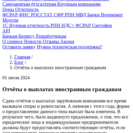
Самозанятым бухгалтерам
Крупным компаниям
Цены
Отчетность
ФСРАР
ФНС
РОССТАТ
СФР
РПН
МВД
Банки
Военкомат
Модули
1С
Нулевая отчетность
РПН
НДС+
ФСРАР
Светофор
API
Банкам
Бизнесу
Разработчикам
О сервисе
Новости
Отзывы
Акции
Оставить заявку
Нужна техническая поддержка?
Главная
/
Блог
/
Отчёты о выплатах иностранным гражданам
01 июля 2024
Отчёты о выплатах иностранным гражданам
Сдача отчётов о выплатах зарубежным компаниям все время
вызывала споры и разногласия. А начиная с этого года, форма
о предоставлении данного типа выплат была изменена. В
результате чего, было выдвинуто предложение, о том, что все
юридические лица и индивидуальные предприниматели
должны будут предоставлять соответствующие отчёты, если
они перечисляли денежные средства иностранным