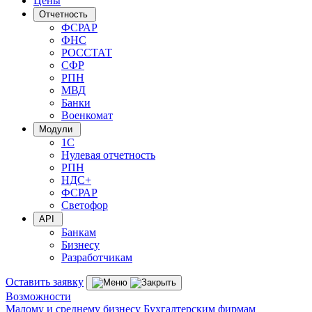
Цены
Отчетность
ФСРАР
ФНС
РОССТАТ
СФР
РПН
МВД
Банки
Военкомат
Модули
1С
Нулевая отчетность
РПН
НДС+
ФСРАР
Светофор
API
Банкам
Бизнесу
Разработчикам
Оставить заявку
Возможности
Малому и среднему бизнесу
Бухгалтерским фирмам