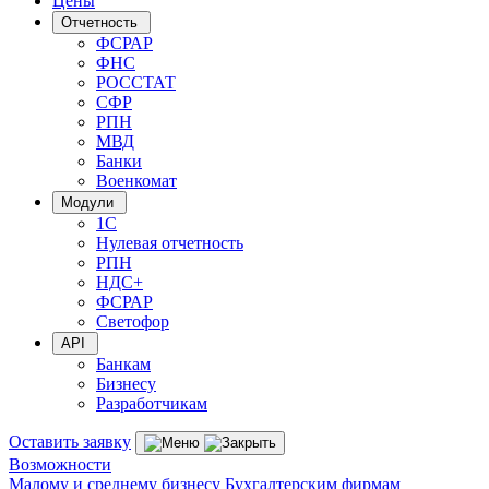
Цены
Отчетность
ФСРАР
ФНС
РОССТАТ
СФР
РПН
МВД
Банки
Военкомат
Модули
1С
Нулевая отчетность
РПН
НДС+
ФСРАР
Светофор
API
Банкам
Бизнесу
Разработчикам
Оставить заявку
Возможности
Малому и среднему бизнесу
Бухгалтерским фирмам