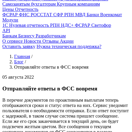
Самозанятым бухгалтерам
Крупным компаниям
Цены
Отчетность
ФСРАР
ФНС
РОССТАТ
СФР
РПН
МВД
Банки
Военкомат
Модули
1С
Нулевая отчетность
РПН
НДС+
ФСРАР
Светофор
API
Банкам
Бизнесу
Разработчикам
О сервисе
Новости
Отзывы
Акции
Оставить заявку
Нужна техническая поддержка?
Главная
/
Блог
/
Отправляйте ответы в ФСС вовремя
05 августа 2022
Отправляйте ответы в ФСС вовремя
В перечне документов по проактивным выплатам теперь
отображаются сроки и статус ответа на них. Сервис уведомит
пользователя о необходимости отправки. Если ответ поступит
с задержкой, в таком случае система пришлет сообщение.
Если же его срок заканчивается в текущий день, он будет
подсвечен желтым цветом. Все сообщения о текущем
состоянии документов от ФСС сохраняются в разделе