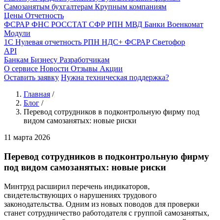
Самозанятым бухгалтерам
Крупным компаниям
Цены
Отчетность
ФСРАР
ФНС
РОССТАТ
СФР
РПН
МВД
Банки
Военкомат
Модули
1С
Нулевая отчетность
РПН
НДС+
ФСРАР
Светофор
API
Банкам
Бизнесу
Разработчикам
О сервисе
Новости
Отзывы
Акции
Оставить заявку
Нужна техническая поддержка?
Главная
/
Блог
/
Перевод сотрудников в подконтрольную фирму под
видом самозанятых: новые риски
11 марта 2026
Перевод сотрудников в подконтрольную фирму
под видом самозанятых: новые риски
Минтруд расширил перечень индикаторов,
свидетельствующих о нарушениях трудового
законодательства. Одним из новых поводов для проверки
станет сотрудничество работодателя с группой самозанятых,