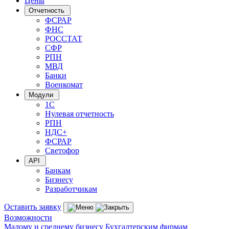
Цены
Отчетность
ФСРАР
ФНС
РОССТАТ
СФР
РПН
МВД
Банки
Военкомат
Модули
1С
Нулевая отчетность
РПН
НДС+
ФСРАР
Светофор
API
Банкам
Бизнесу
Разработчикам
Оставить заявку
Возможности
Малому и среднему бизнесу
Бухгалтерским фирмам