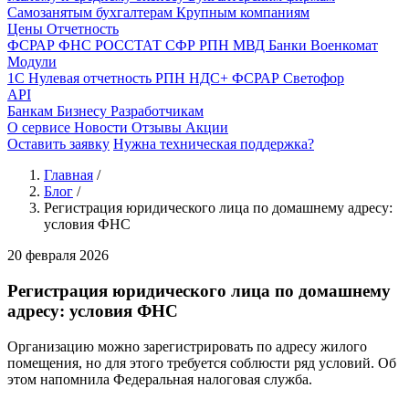
Самозанятым бухгалтерам
Крупным компаниям
Цены
Отчетность
ФСРАР
ФНС
РОССТАТ
СФР
РПН
МВД
Банки
Военкомат
Модули
1С
Нулевая отчетность
РПН
НДС+
ФСРАР
Светофор
API
Банкам
Бизнесу
Разработчикам
О сервисе
Новости
Отзывы
Акции
Оставить заявку
Нужна техническая поддержка?
Главная
/
Блог
/
Регистрация юридического лица по домашнему адресу:
условия ФНС
20 февраля 2026
Регистрация юридического лица по домашнему
адресу: условия ФНС
Организацию можно зарегистрировать по адресу жилого
помещения, но для этого требуется соблюсти ряд условий. Об
этом напомнила Федеральная налоговая служба.