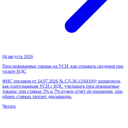
04 августа 2026
Прослеживаемые товары на УСН: как отражать сведения при
уплате НДС
ФНС письмом от 24.07.2026 № СД-36-15/6410@ разъяснила,
как плательщикам УСН с НДС учитывать прослеживаемые
товары: при ставках 5% и 7% нужен отчёт об операциях, при
общих ставках хватает декларации.
Читать