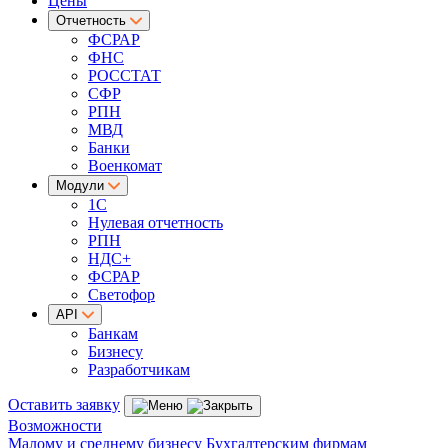
Цены
Отчетность
ФСРАР
ФНС
РОССТАТ
СФР
РПН
МВД
Банки
Военкомат
Модули
1С
Нулевая отчетность
РПН
НДС+
ФСРАР
Светофор
API
Банкам
Бизнесу
Разработчикам
Оставить заявку
Возможности
Малому и среднему бизнесу
Бухгалтерским фирмам