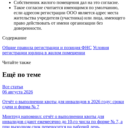
Собственник жилого помещения дал на это согласие.
Такое согласие считается имеющимся по умолчанию,
если адресом регистрации ООО является адрес места
жительства учредителя (участника) или лица, имеющего
право действовать от имени организации без
доверенности.
Содержание
Общие правила регистрации и позиция ФНС
Условия
регистрации юрлица в жилом помещении
Читайте также
Ещё по теме
Все статьи
06 августа 2026
Отчёт о выполнении квоты для инвалидов в 2026 году: сроки
сдачи и форма № 7
Минтруд напомнил: отчёт о выполнении квоты для
инвалидов сдают ежемесячно до 10-го числа по форме № 7, а
при выходном срок переносится на рабочий день.