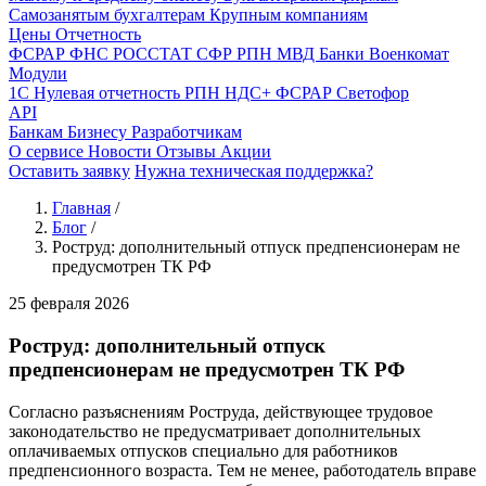
Самозанятым бухгалтерам
Крупным компаниям
Цены
Отчетность
ФСРАР
ФНС
РОССТАТ
СФР
РПН
МВД
Банки
Военкомат
Модули
1С
Нулевая отчетность
РПН
НДС+
ФСРАР
Светофор
API
Банкам
Бизнесу
Разработчикам
О сервисе
Новости
Отзывы
Акции
Оставить заявку
Нужна техническая поддержка?
Главная
/
Блог
/
Роструд: дополнительный отпуск предпенсионерам не
предусмотрен ТК РФ
25 февраля 2026
Роструд: дополнительный отпуск
предпенсионерам не предусмотрен ТК РФ
Согласно разъяснениям Роструда, действующее трудовое
законодательство не предусматривает дополнительных
оплачиваемых отпусков специально для работников
предпенсионного возраста. Тем не менее, работодатель вправе