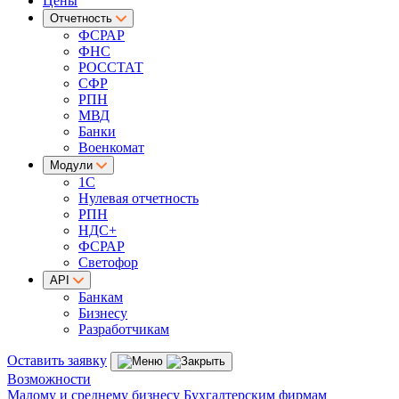
Цены
Отчетность
ФСРАР
ФНС
РОССТАТ
СФР
РПН
МВД
Банки
Военкомат
Модули
1С
Нулевая отчетность
РПН
НДС+
ФСРАР
Светофор
API
Банкам
Бизнесу
Разработчикам
Оставить заявку
Возможности
Малому и среднему бизнесу
Бухгалтерским фирмам