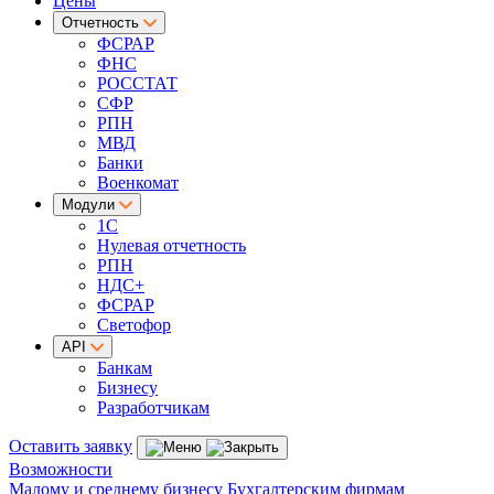
Цены
Отчетность
ФСРАР
ФНС
РОССТАТ
СФР
РПН
МВД
Банки
Военкомат
Модули
1С
Нулевая отчетность
РПН
НДС+
ФСРАР
Светофор
API
Банкам
Бизнесу
Разработчикам
Оставить заявку
Возможности
Малому и среднему бизнесу
Бухгалтерским фирмам