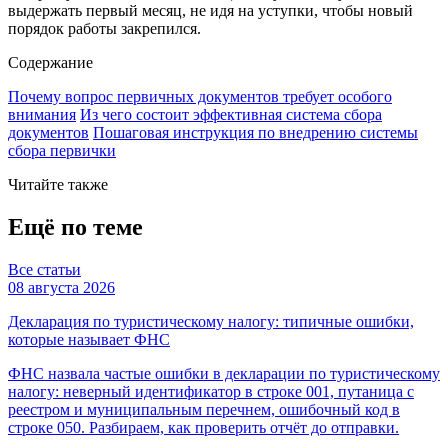
выдержать первый месяц, не идя на уступки, чтобы новый
порядок работы закрепился.
Содержание
Почему вопрос первичных документов требует особого
внимания
Из чего состоит эффективная система сбора
документов
Пошаговая инструкция по внедрению системы
сбора первички
Читайте также
Ещё по теме
Все статьи
08 августа 2026
Декларация по туристическому налогу: типичные ошибки,
которые называет ФНС
ФНС назвала частые ошибки в декларации по туристическому
налогу: неверный идентификатор в строке 001, путаница с
реестром и муниципальным перечнем, ошибочный код в
строке 050. Разбираем, как проверить отчёт до отправки.