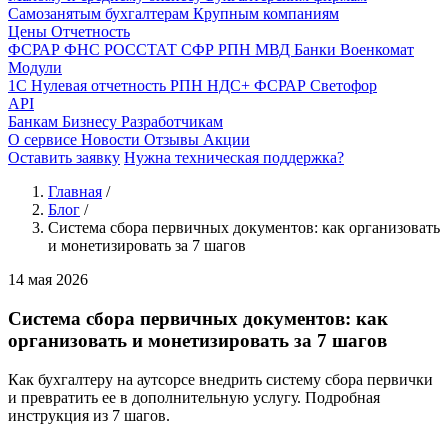
Самозанятым бухгалтерам
Крупным компаниям
Цены
Отчетность
ФСРАР
ФНС
РОССТАТ
СФР
РПН
МВД
Банки
Военкомат
Модули
1С
Нулевая отчетность
РПН
НДС+
ФСРАР
Светофор
API
Банкам
Бизнесу
Разработчикам
О сервисе
Новости
Отзывы
Акции
Оставить заявку
Нужна техническая поддержка?
Главная
/
Блог
/
Система сбора первичных документов: как организовать
и монетизировать за 7 шагов
14 мая 2026
Система сбора первичных документов: как
организовать и монетизировать за 7 шагов
Как бухгалтеру на аутсорсе внедрить систему сбора первички
и превратить ее в дополнительную услугу. Подробная
инструкция из 7 шагов.