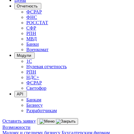
Цены
Отчетность
ФСРАР
ФНС
РОССТАТ
СФР
РПН
МВД
Банки
Военкомат
Модули
1С
Нулевая отчетность
РПН
НДС+
ФСРАР
Светофор
API
Банкам
Бизнесу
Разработчикам
Оставить заявку
Возможности
Малому и среднему бизнесу
Бухгалтерским фирмам