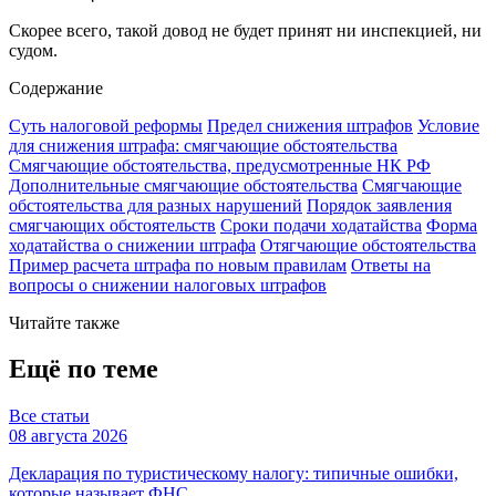
Скорее всего, такой довод не будет принят ни инспекцией, ни
судом.
Содержание
Суть налоговой реформы
Предел снижения штрафов
Условие
для снижения штрафа: смягчающие обстоятельства
Смягчающие обстоятельства, предусмотренные НК РФ
Дополнительные смягчающие обстоятельства
Смягчающие
обстоятельства для разных нарушений
Порядок заявления
смягчающих обстоятельств
Сроки подачи ходатайства
Форма
ходатайства о снижении штрафа
Отягчающие обстоятельства
Пример расчета штрафа по новым правилам
Ответы на
вопросы о снижении налоговых штрафов
Читайте также
Ещё по теме
Все статьи
08 августа 2026
Декларация по туристическому налогу: типичные ошибки,
которые называет ФНС