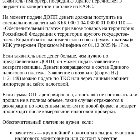
заявитель (импортер, посредник) заранее перечисляет в
бюджет по конкретной поставке из ЕАЭС.
На момент подачи ДОПП деньги должны поступить на
специально выделенный КБК 000 1 04 03000 01 0000 110 —
«Обеспечительный платеж при ввозе товаров на территорию
Российской Федерации с территории другого государства-
члена Евразийского экономического союза (сумма платежа)».
КБК утвержден Приказом Минфина от 01.12.2025 № 171н.
Если заявитель внес денег больше, чем нужно по
представленным ДОПП, он может подать заявление о
возврате излишка. Деньги возвращаются в состав Единого
налогового платежа. Заявление о возврате (форма НД
1121149) можно подать по ТКС или через личный кабинет
импортера на сайте налоговой.
Если сумма ОП зарезервирована, а поставка не состоялась или
прошла не в полном объеме, такие случаи отражаются в
декларации по косвенным налогам по новой форме, а возврат
происходит после камеральной налоговой проверки.
Обеспечительный платеж не нужен, если:
заявитель — крупнейший налогоплательщик, участник
налогового мониторинга или состоит в реестре