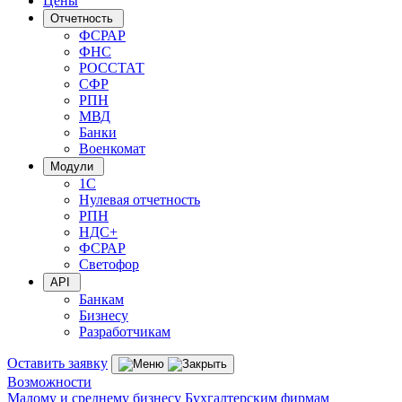
Цены
Отчетность
ФСРАР
ФНС
РОССТАТ
СФР
РПН
МВД
Банки
Военкомат
Модули
1С
Нулевая отчетность
РПН
НДС+
ФСРАР
Светофор
API
Банкам
Бизнесу
Разработчикам
Оставить заявку
Возможности
Малому и среднему бизнесу
Бухгалтерским фирмам