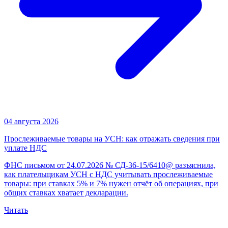
04 августа 2026
Прослеживаемые товары на УСН: как отражать сведения при
уплате НДС
ФНС письмом от 24.07.2026 № СД-36-15/6410@ разъяснила,
как плательщикам УСН с НДС учитывать прослеживаемые
товары: при ставках 5% и 7% нужен отчёт об операциях, при
общих ставках хватает декларации.
Читать