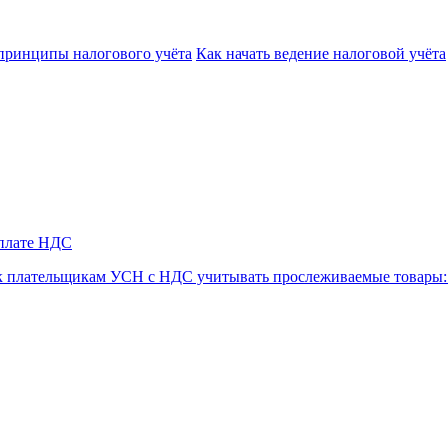
принципы налогового учёта
Как начать ведение налоговой учёта
уплате НДС
к плательщикам УСН с НДС учитывать прослеживаемые товары: 