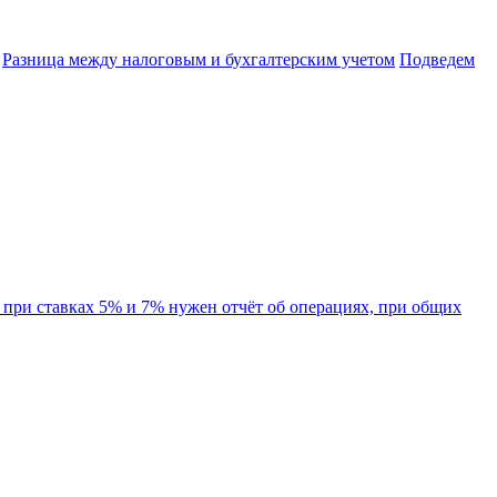
Разница между налоговым и бухгалтерским учетом
Подведем
при ставках 5% и 7% нужен отчёт об операциях, при общих