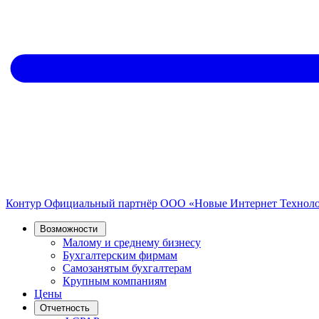
Контур
Официальный партнёр
ООО «Новые Интернет Технол
Возможности
Малому и среднему бизнесу
Бухгалтерским фирмам
Самозанятым бухгалтерам
Крупным компаниям
Цены
Отчетность