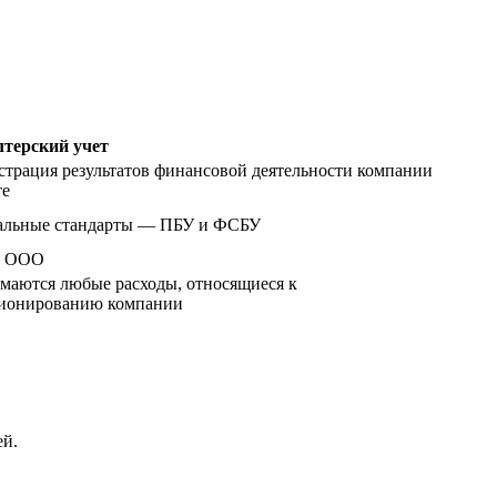
лтерский учет
трация результатов финансовой деятельности компании
те
альные стандарты — ПБУ и ФСБУ
о ООО
маются любые расходы, относящиеся к
ионированию компании
ей.