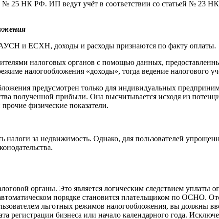
й № 25 НК РФ. ИП ведут учёт в соответствии со статьей № 23 Н
ложения
 АУСН и ЕСХН, доходы и расходы признаются по факту оплаты.
тавителями налоговых органов с помощью данных, предоставлен
ежиме налогообложения «доходы», тогда ведение налогового учё
обложения предусмотрен только для индивидуальных предприним
ства полученной прибыли. Она высчитывается исходя из потенци
 прочие физические показатели.
ь налоги за недвижимость. Однако, для пользователей упроще
конодательства.
алоговой органы. Это является логическим следствием уплаты о
 автоматическом порядке становится плательщиком по ОСНО. От
льзователем льготных режимов налогообложения, вы должны вве
ата регистрации бизнеса или начало календарного года. Исключе