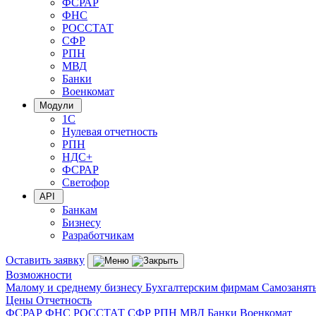
ФСРАР
ФНС
РОССТАТ
СФР
РПН
МВД
Банки
Военкомат
Модули
1С
Нулевая отчетность
РПН
НДС+
ФСРАР
Светофор
API
Банкам
Бизнесу
Разработчикам
Оставить заявку
Возможности
Малому и среднему бизнесу
Бухгалтерским фирмам
Самозанят
Цены
Отчетность
ФСРАР
ФНС
РОССТАТ
СФР
РПН
МВД
Банки
Военкомат