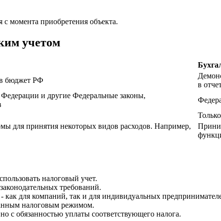
я с момента приобретения объекта.
ким учетом
Бухга
Демонс
в бюджет РФ
в отче
 Федерации и другие Федеральные законы,
Федер
в
Тольк
мы для принятия некоторых видов расходов. Например,
Прини
функц
спользовать налоговый учет.
 законодательных требований.
- как для компаний, так и для индивидуальных предпринимател
ранным налоговым режимом.
но с обязанностью уплаты соответствующего налога.