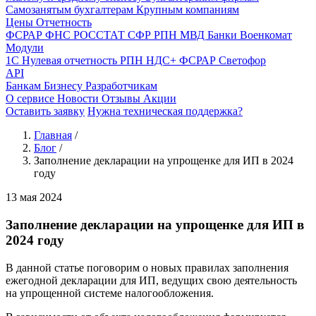
Самозанятым бухгалтерам
Крупным компаниям
Цены
Отчетность
ФСРАР
ФНС
РОССТАТ
СФР
РПН
МВД
Банки
Военкомат
Модули
1С
Нулевая отчетность
РПН
НДС+
ФСРАР
Светофор
API
Банкам
Бизнесу
Разработчикам
О сервисе
Новости
Отзывы
Акции
Оставить заявку
Нужна техническая поддержка?
Главная
/
Блог
/
Заполнение декларации на упрощенке для ИП в 2024
году
13 мая 2024
Заполнение декларации на упрощенке для ИП в
2024 году
В данной статье поговорим о новых правилах заполнения
ежегодной декларации для ИП, ведущих свою деятельность
на упрощенной системе налогообложения.