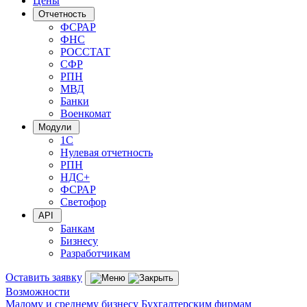
Цены
Отчетность
ФСРАР
ФНС
РОССТАТ
СФР
РПН
МВД
Банки
Военкомат
Модули
1С
Нулевая отчетность
РПН
НДС+
ФСРАР
Светофор
API
Банкам
Бизнесу
Разработчикам
Оставить заявку
Возможности
Малому и среднему бизнесу
Бухгалтерским фирмам