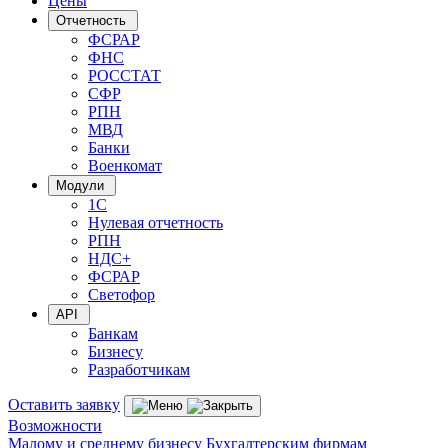
Цены
Отчетность
ФСРАР
ФНС
РОССТАТ
СФР
РПН
МВД
Банки
Военкомат
Модули
1С
Нулевая отчетность
РПН
НДС+
ФСРАР
Светофор
API
Банкам
Бизнесу
Разработчикам
Оставить заявку
Возможности
Малому и среднему бизнесу
Бухгалтерским фирмам