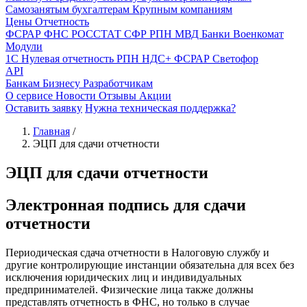
Самозанятым бухгалтерам
Крупным компаниям
Цены
Отчетность
ФСРАР
ФНС
РОССТАТ
СФР
РПН
МВД
Банки
Военкомат
Модули
1С
Нулевая отчетность
РПН
НДС+
ФСРАР
Светофор
API
Банкам
Бизнесу
Разработчикам
О сервисе
Новости
Отзывы
Акции
Оставить заявку
Нужна техническая поддержка?
Главная
/
ЭЦП для сдачи отчетности
ЭЦП для сдачи отчетности
Электронная подпись
для сдачи
отчетности
Периодическая сдача отчетности в Налоговую службу и
другие контролирующие инстанции обязательна для всех без
исключения юридических лиц и индивидуальных
предпринимателей. Физические лица также должны
представлять отчетность в ФНС, но только в случае