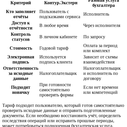
Разовая услуга
Критерий
Контур.Экстерн
бухгалтера
Кто заполняет
Пользователь с
Исполнитель
отчёты
подсказками сервиса
Доступ к
В любое время
Через исполнителя
отчётности
Контроль
В личном кабинете
По запросу
статусов
Оплата за период
Стоимость
Годовой тариф
или комплект
Электронная
Используется
Зависит от схемы
подпись
подпись клиента
взаимодействия
Ответственность
Налогоплательщик
за исходные
Налогоплательщик
и исполнитель по
данные
договору
При готовности
Подходит
Если нет времени
самостоятельно
новичку
или компетенций
проверять формы
Тариф подходит пользователю, который готов самостоятельно
проверить исходные данные и отправить подготовленные
документы. Если необходимо восстановить учёт, определить
последствия операций или исправить прошлые периоды,
может потребоваться полноценная бухгалтерская услуга.