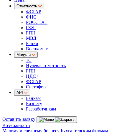
Цены
Отчетность
ФСРАР
ФНС
РОССТАТ
СФР
РПН
МВД
Банки
Военкомат
Модули
1С
Нулевая отчетность
РПН
НДС+
ФСРАР
Светофор
API
Банкам
Бизнесу
Разработчикам
Оставить заявку
Возможности
Малому и среднему бизнесу
Бухгалтерским фирмам