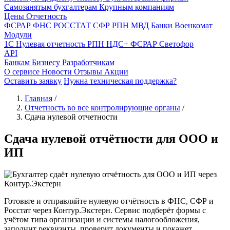
Самозанятым бухгалтерам
Крупным компаниям
Цены
Отчетность
ФСРАР
ФНС
РОССТАТ
СФР
РПН
МВД
Банки
Военкомат
Модули
1С
Нулевая отчетность
РПН
НДС+
ФСРАР
Светофор
API
Банкам
Бизнесу
Разработчикам
О сервисе
Новости
Отзывы
Акции
Оставить заявку
Нужна техническая поддержка?
Главная
/
Отчетность во все контролирующие органы
/
Сдача нулевой отчетности
Сдача нулевой отчётности для ООО и
ИП
Готовьте и отправляйте нулевую отчётность в ФНС, СФР и
Росстат через Контур.Экстерн. Сервис подберёт формы с
учётом типа организации и системы налогообложения,
заполнит реквизиты, проверит документы и покажет