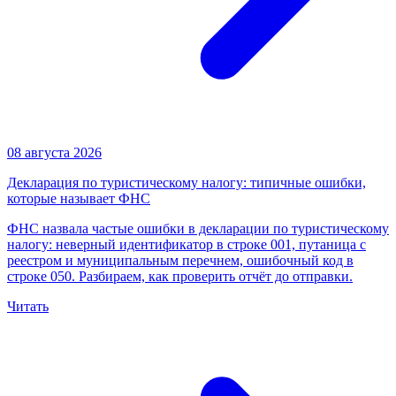
08 августа 2026
Декларация по туристическому налогу: типичные ошибки,
которые называет ФНС
ФНС назвала частые ошибки в декларации по туристическому
налогу: неверный идентификатор в строке 001, путаница с
реестром и муниципальным перечнем, ошибочный код в
строке 050. Разбираем, как проверить отчёт до отправки.
Читать