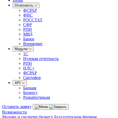
Цены
Отчетность
ФСРАР
ФНС
РОССТАТ
СФР
РПН
МВД
Банки
Военкомат
Модули
1С
Нулевая отчетность
РПН
НДС+
ФСРАР
Светофор
API
Банкам
Бизнесу
Разработчикам
Оставить заявку
Возможности
Малому и среднему бизнесу
Бухгалтерским фирмам