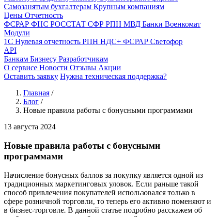
Самозанятым бухгалтерам
Крупным компаниям
Цены
Отчетность
ФСРАР
ФНС
РОССТАТ
СФР
РПН
МВД
Банки
Военкомат
Модули
1С
Нулевая отчетность
РПН
НДС+
ФСРАР
Светофор
API
Банкам
Бизнесу
Разработчикам
О сервисе
Новости
Отзывы
Акции
Оставить заявку
Нужна техническая поддержка?
Главная
/
Блог
/
Новые правила работы с бонусными программами
13 августа 2024
Новые правила работы с бонусными
программами
Начисление бонусных баллов за покупку является одной из
традиционных маркетинговых уловок. Если раньше такой
способ привлечения покупателей использовался только в
сфере розничной торговли, то теперь его активно поменяют и
в бизнес-торговле. В данной статье подробно расскажем об