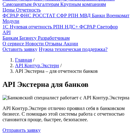
Самозанятым бухгалтерам
Крупным компаниям
Цены
Отчетность
ФСРАР
ФНС
РОССТАТ
СФР
РПН
МВД
Банки
Военкомат
Модули
1С
Нулевая отчетность
РПН
НДС+
ФСРАР
Светофор
API
Банкам
Бизнесу
Разработчикам
О сервисе
Новости
Отзывы
Акции
Оставить заявку
Нужна техническая поддержка?
Главная
/
API Контур.Экстерн
/
API Экстерна – для отчетности банков
API Экстерна для банков
API Контур.Экстерн отлично проявил себя в банковском
бизнесе. С помощью этой системы работа с отчетностью
становится проще, быстрее, безопаснее.
Отправить заявку