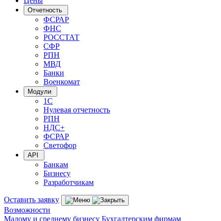
Цены
Отчетность
ФСРАР
ФНС
РОССТАТ
СФР
РПН
МВД
Банки
Военкомат
Модули
1С
Нулевая отчетность
РПН
НДС+
ФСРАР
Светофор
API
Банкам
Бизнесу
Разработчикам
Оставить заявку
Возможности
Малому и среднему бизнесу
Бухгалтерским фирмам