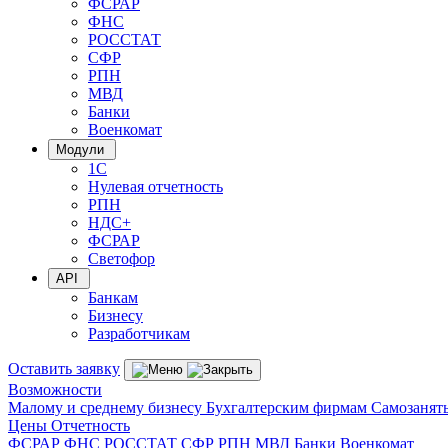
ФСРАР
ФНС
РОССТАТ
СФР
РПН
МВД
Банки
Военкомат
Модули
1С
Нулевая отчетность
РПН
НДС+
ФСРАР
Светофор
API
Банкам
Бизнесу
Разработчикам
Оставить заявку
Возможности
Малому и среднему бизнесу
Бухгалтерским фирмам
Самозанят
Цены
Отчетность
ФСРАР
ФНС
РОССТАТ
СФР
РПН
МВД
Банки
Военкомат