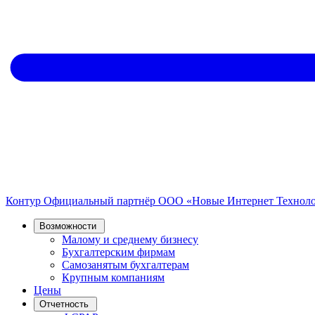
Контур
Официальный партнёр
ООО «Новые Интернет Технол
Возможности
Малому и среднему бизнесу
Бухгалтерским фирмам
Самозанятым бухгалтерам
Крупным компаниям
Цены
Отчетность