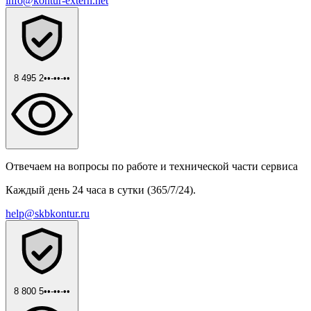
info@kontur-extern.net
8 495 2••-••-••
Отвечаем на вопросы по работе и технической части сервиса
Каждый день 24 часа в сутки (365/7/24).
help@skbkontur.ru
8 800 5••-••-••