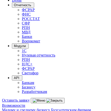
Цены
Отчетность
ФСРАР
ФНС
РОССТАТ
СФР
РПН
МВД
Банки
Военкомат
Модули
1С
Нулевая отчетность
РПН
НДС+
ФСРАР
Светофор
API
Банкам
Бизнесу
Разработчикам
Оставить заявку
Возможности
Малому и среднему бизнесу
Бухгалтерским фирмам