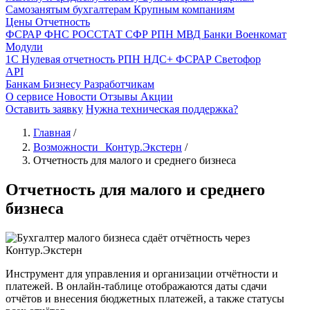
Самозанятым бухгалтерам
Крупным компаниям
Цены
Отчетность
ФСРАР
ФНС
РОССТАТ
СФР
РПН
МВД
Банки
Военкомат
Модули
1С
Нулевая отчетность
РПН
НДС+
ФСРАР
Светофор
API
Банкам
Бизнесу
Разработчикам
О сервисе
Новости
Отзывы
Акции
Оставить заявку
Нужна техническая поддержка?
Главная
/
Возможности Контур.Экстерн
/
Отчетность для малого и среднего бизнеса
Отчетность для малого и среднего
бизнеса
Инструмент для управления и организации отчётности и
платежей. В онлайн-таблице отображаются даты сдачи
отчётов и внесения бюджетных платежей, а также статусы