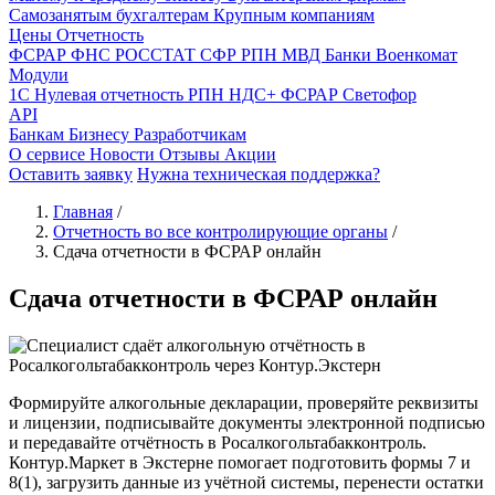
Самозанятым бухгалтерам
Крупным компаниям
Цены
Отчетность
ФСРАР
ФНС
РОССТАТ
СФР
РПН
МВД
Банки
Военкомат
Модули
1С
Нулевая отчетность
РПН
НДС+
ФСРАР
Светофор
API
Банкам
Бизнесу
Разработчикам
О сервисе
Новости
Отзывы
Акции
Оставить заявку
Нужна техническая поддержка?
Главная
/
Отчетность во все контролирующие органы
/
Сдача отчетности в ФСРАР онлайн
Сдача отчетности в ФСРАР онлайн
Формируйте алкогольные декларации, проверяйте реквизиты
и лицензии, подписывайте документы электронной подписью
и передавайте отчётность в Росалкогольтабакконтроль.
Контур.Маркет в Экстерне помогает подготовить формы 7 и
8(1), загрузить данные из учётной системы, перенести остатки