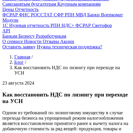
Самозанятым бухгалтерам
Крупным компаниям
Цены
Отчетность
ФСРАР
ФНС
РОССТАТ
СФР
РПН
МВД
Банки
Военкомат
Модули
1С
Нулевая отчетность
РПН
НДС+
ФСРАР
Светофор
API
Банкам
Бизнесу
Разработчикам
О сервисе
Новости
Отзывы
Акции
Оставить заявку
Нужна техническая поддержка?
Главная
/
Блог
/
Как восстановить НДС по лизингу при переходе на
УСН
23 августа 2024
Как восстановить НДС по лизингу при переходе
на УСН
Одним из требований по лизинговому имуществу в случае
перехода бизнеса на упрощенный режим налогообложения
является восстановление принятого ранее к вычету налога на
добавочную стоимость за ряд вещей: продукция, товары и