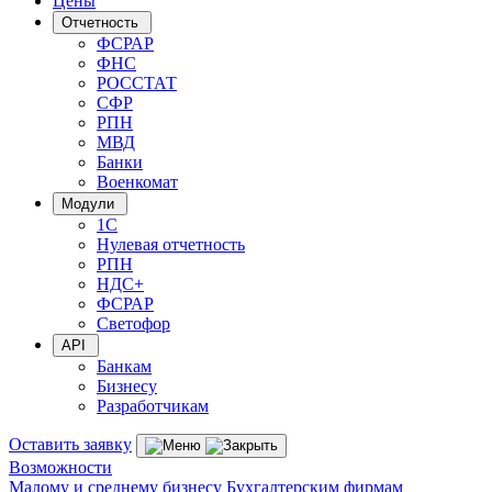
Цены
Отчетность
ФСРАР
ФНС
РОССТАТ
СФР
РПН
МВД
Банки
Военкомат
Модули
1С
Нулевая отчетность
РПН
НДС+
ФСРАР
Светофор
API
Банкам
Бизнесу
Разработчикам
Оставить заявку
Возможности
Малому и среднему бизнесу
Бухгалтерским фирмам