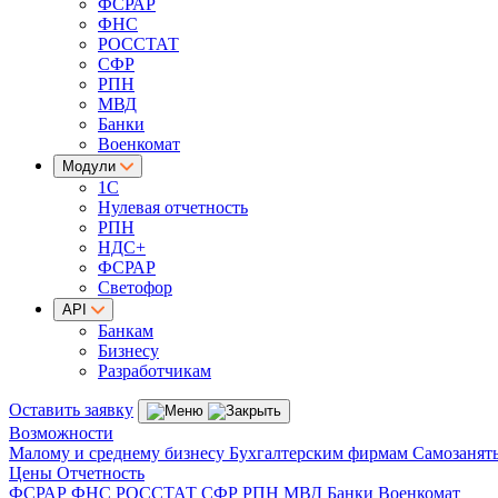
ФСРАР
ФНС
РОССТАТ
СФР
РПН
МВД
Банки
Военкомат
Модули
1С
Нулевая отчетность
РПН
НДС+
ФСРАР
Светофор
API
Банкам
Бизнесу
Разработчикам
Оставить заявку
Возможности
Малому и среднему бизнесу
Бухгалтерским фирмам
Самозанят
Цены
Отчетность
ФСРАР
ФНС
РОССТАТ
СФР
РПН
МВД
Банки
Военкомат