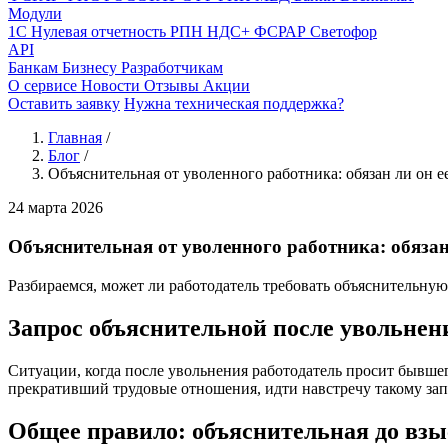
Модули
1С
Нулевая отчетность
РПН
НДС+
ФСРАР
Светофор
API
Банкам
Бизнесу
Разработчикам
О сервисе
Новости
Отзывы
Акции
Оставить заявку
Нужна техническая поддержка?
Главная
/
Блог
/
Объяснительная от уволенного работника: обязан ли он е
24 марта 2026
Объяснительная от уволенного работника: обязан
Разбираемся, может ли работодатель требовать объяснительную
Запрос объяснительной после увольнени
Ситуации, когда после увольнения работодатель просит бывшег
прекративший трудовые отношения, идти навстречу такому за
Общее правило: объяснительная до вз