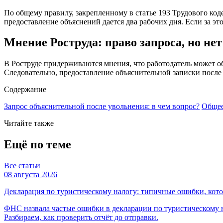
По общему правилу, закрепленному в статье 193 Трудового ко
предоставление объяснений дается два рабочих дня. Если за эт
Мнение Роструда: право запроса, но не
В Роструде придерживаются мнения, что работодатель может об
Следовательно, предоставление объяснительной записки после
Содержание
Запрос объяснительной после увольнения: в чем вопрос?
Общее
Читайте также
Ещё по теме
Все статьи
08 августа 2026
Декларация по туристическому налогу: типичные ошибки, ко
ФНС назвала частые ошибки в декларации по туристическому н
Разбираем, как проверить отчёт до отправки.