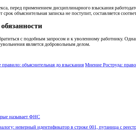
декса, перед применением дисциплинарного взыскания работодат
от срок объяснительная записка не поступит, составляется соотв
т обязанности
ратиться с подобным запросом и к уволенному работнику. Однак
 увольнения является добровольным делом.
 правило: объяснительная до взыскания
Мнение Роструда: право 
торые называет ФНС
алогу: неверный идентификатор в строке 001, путаница с реес