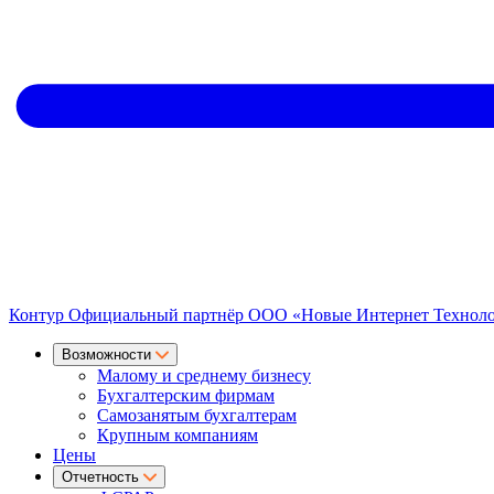
Контур
Официальный партнёр
ООО «Новые Интернет Технол
Возможности
Малому и среднему бизнесу
Бухгалтерским фирмам
Самозанятым бухгалтерам
Крупным компаниям
Цены
Отчетность