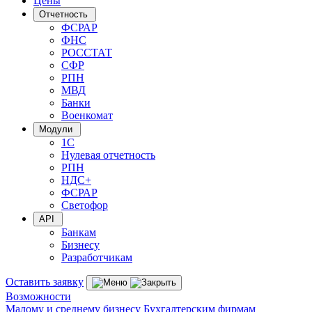
Цены
Отчетность
ФСРАР
ФНС
РОССТАТ
СФР
РПН
МВД
Банки
Военкомат
Модули
1С
Нулевая отчетность
РПН
НДС+
ФСРАР
Светофор
API
Банкам
Бизнесу
Разработчикам
Оставить заявку
Возможности
Малому и среднему бизнесу
Бухгалтерским фирмам