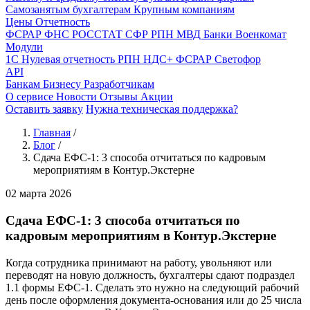
Самозанятым бухгалтерам
Крупным компаниям
Цены
Отчетность
ФСРАР
ФНС
РОССТАТ
СФР
РПН
МВД
Банки
Военкомат
Модули
1С
Нулевая отчетность
РПН
НДС+
ФСРАР
Светофор
API
Банкам
Бизнесу
Разработчикам
О сервисе
Новости
Отзывы
Акции
Оставить заявку
Нужна техническая поддержка?
Главная
/
Блог
/
Сдача ЕФС-1: 3 способа отчитаться по кадровым
мероприятиям в Контур.Экстерне
02 марта 2026
Сдача ЕФС-1: 3 способа отчитаться по
кадровым мероприятиям в Контур.Экстерне
Когда сотрудника принимают на работу, увольняют или
переводят на новую должность, бухгалтеры сдают подраздел
1.1 формы ЕФС-1. Сделать это нужно на следующий рабочий
день после оформления документа-основания или до 25 числа