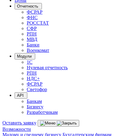
Цены
Отчетность
ФСРАР
ФНС
РОССТАТ
СФР
РПН
МВД
Банки
Военкомат
Модули
1С
Нулевая отчетность
РПН
НДС+
ФСРАР
Светофор
API
Банкам
Бизнесу
Разработчикам
Оставить заявку
Возможности
Малому и среднему бизнесу
Бухгалтерским фирмам