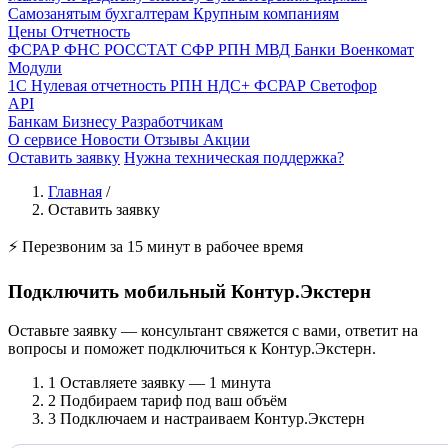
Самозанятым бухгалтерам
Крупным компаниям
Цены
Отчетность
ФСРАР
ФНС
РОССТАТ
СФР
РПН
МВД
Банки
Военкомат
Модули
1С
Нулевая отчетность
РПН
НДС+
ФСРАР
Светофор
API
Банкам
Бизнесу
Разработчикам
О сервисе
Новости
Отзывы
Акции
Оставить заявку
Нужна техническая поддержка?
Главная
/
Оставить заявку
⚡ Перезвоним за 15 минут в рабочее время
Подключить мобильный Контур.Экстерн
Оставьте заявку — консультант свяжется с вами, ответит на
вопросы и поможет подключиться к Контур.Экстерн.
1
Оставляете заявку — 1 минута
2
Подбираем тариф под ваш объём
3
Подключаем и настраиваем Контур.Экстерн