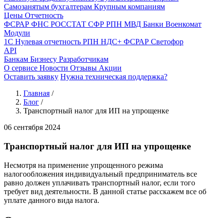
Самозанятым бухгалтерам
Крупным компаниям
Цены
Отчетность
ФСРАР
ФНС
РОССТАТ
СФР
РПН
МВД
Банки
Военкомат
Модули
1С
Нулевая отчетность
РПН
НДС+
ФСРАР
Светофор
API
Банкам
Бизнесу
Разработчикам
О сервисе
Новости
Отзывы
Акции
Оставить заявку
Нужна техническая поддержка?
Главная
/
Блог
/
Транспортный налог для ИП на упрощенке
06 сентября 2024
Транспортный налог для ИП на упрощенке
Несмотря на применение упрощенного режима
налогообложения индивидуальный предприниматель все
равно должен уплачивать транспортный налог, если того
требует вид деятельности. В данной статье расскажем все об
уплате данного вида налога.