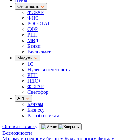
Цены
Отчетность
ФСРАР
ФНС
РОССТАТ
СФР
РПН
МВД
Банки
Военкомат
Модули
1С
Нулевая отчетность
РПН
НДС+
ФСРАР
Светофор
API
Банкам
Бизнесу
Разработчикам
Оставить заявку
Возможности
Малому и среднему бизнесу
Бухгалтерским фирмам