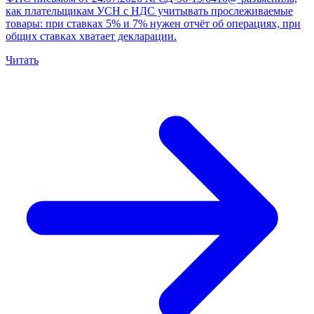
как плательщикам УСН с НДС учитывать прослеживаемые
товары: при ставках 5% и 7% нужен отчёт об операциях, при
общих ставках хватает декларации.
Читать