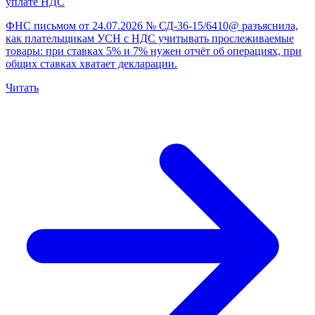
уплате НДС
ФНС письмом от 24.07.2026 № СД-36-15/6410@ разъяснила,
как плательщикам УСН с НДС учитывать прослеживаемые
товары: при ставках 5% и 7% нужен отчёт об операциях, при
общих ставках хватает декларации.
Читать