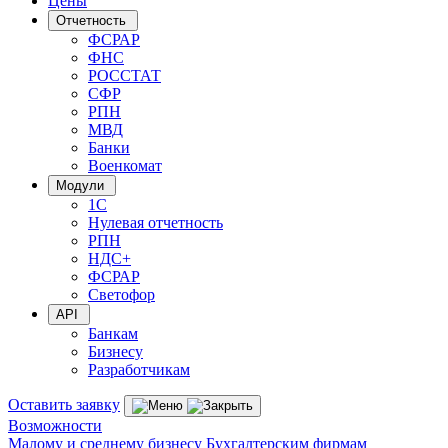
Цены
Отчетность
ФСРАР
ФНС
РОССТАТ
СФР
РПН
МВД
Банки
Военкомат
Модули
1С
Нулевая отчетность
РПН
НДС+
ФСРАР
Светофор
API
Банкам
Бизнесу
Разработчикам
Оставить заявку
Возможности
Малому и среднему бизнесу
Бухгалтерским фирмам