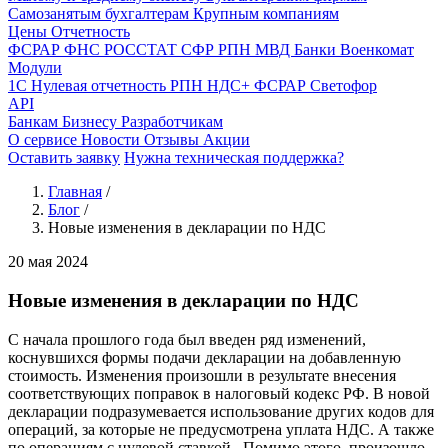
Самозанятым бухгалтерам
Крупным компаниям
Цены
Отчетность
ФСРАР
ФНС
РОССТАТ
СФР
РПН
МВД
Банки
Военкомат
Модули
1С
Нулевая отчетность
РПН
НДС+
ФСРАР
Светофор
API
Банкам
Бизнесу
Разработчикам
О сервисе
Новости
Отзывы
Акции
Оставить заявку
Нужна техническая поддержка?
Главная
/
Блог
/
Новые изменения в декларации по НДС
20 мая 2024
Новые изменения в декларации по НДС
С начала прошлого года был введен ряд изменений,
коснувшихся формы подачи декларации на добавленную
стоимость. Изменения произошли в результате внесения
соответствующих поправок в налоговый кодекс РФ. В новой
декларации подразумевается использование других кодов для
операций, за которые не предусмотрена уплата НДС. А также
по операциям с нулевой ставкой. Помимо этого, произошло